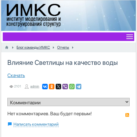
Блог команды ИМКС
Отчеты
Влияние Светлицы на качество воды
Скачать
2101
admin
Нет комментариев. Ваш будет первым!
RS
Написать комментарий