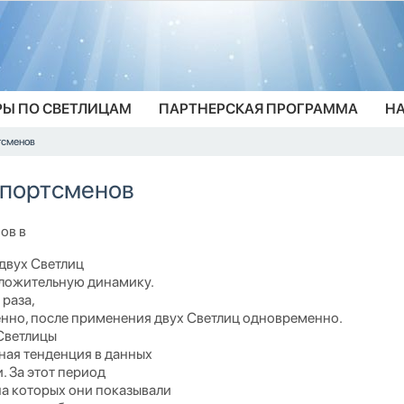
РЫ ПО СВЕТЛИЦАМ
ПАРТНЕРСКАЯ ПРОГРАММА
НА
тсменов
спортсменов
ов в
 двух Светлиц
оложительную динамику.
 раза,
нно, после применения двух Светлиц одновременно.
«Светлицы
ная тенденция в данных
. За этот период
на которых они показывали