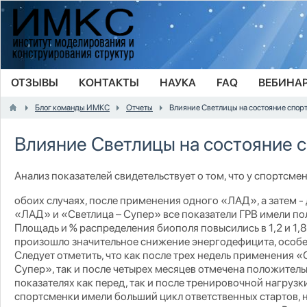
ОТЗЫВЫ
КОНТАКТЫ
НАУКА
FAQ
ВЕБИНА
Блог команды ИМКС
Отчеты
Влияние Светлицы на состояние спор
Влияние Светлицы на состояние 
Анализ показателей свидетельствует о том, что у спортсмен
обоих случаях, после применения одного «ЛАД», а затем -
«ЛАД» и «Светлица – Супер» все показатели ГРВ имели п
Площадь и % распределения биополя повысились в 1,2 и 1,8
произошло значительное снижение энергодефицита, особе
Следует отметить, что как после трех недель применения 
Супер», так и после четырех месяцев отмечена положитель
показателях как перед, так и после тренировочной нагрузки
спортсменки имели больший цикл ответственных стартов, 