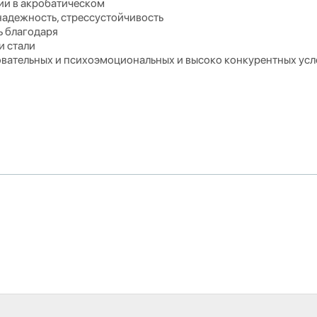
ии в акробатическом
надежность, стрессустойчивость
ь благодаря
и стали
овательных и психоэмоциональных и высоко конкурентных усло